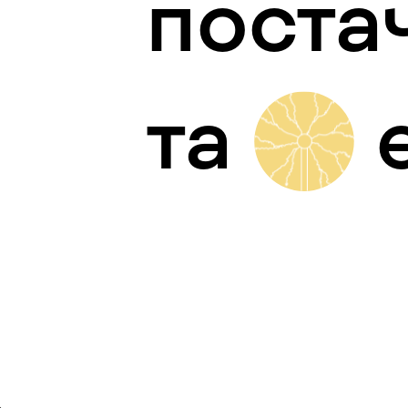
поста
та