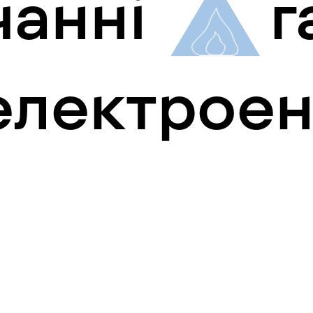
чанні
г
електроен