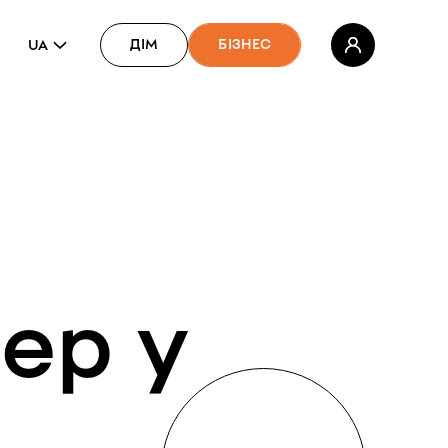
ДІМ
БІЗНЕС
UA
нер
у