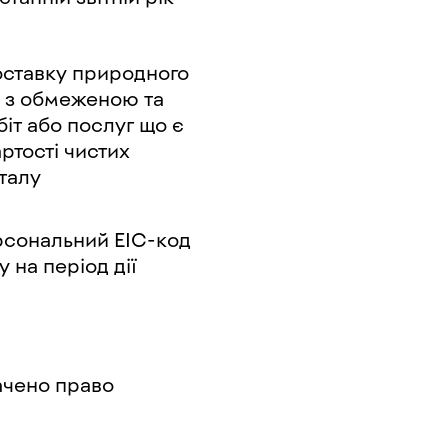
оставку природного
ва з обмеженою та
біт або послуг що є
ртості чистих
талу
ерсональний EIC-код
 на період дії
ачено право