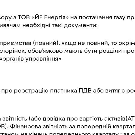
ору з ТОВ «ЙЕ Енергія» на постачання газу 
вачам необхідні такі документи:
приємства (повний), якщо не повний, то окрім 1
сторінок, обов’язково мають бути розділи про
 «органів управління»
 про реєстрацію платника ПДВ або витяг з ре
звітність (або довідка про вартість активів(А
В). Фінансова звітність за попередній квартал
таном на кінець попереднього кварталу ; за ос