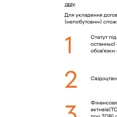
газу
.
Для укладення догов
(непобутовим) спожи
Статут під
останньої 
обов’язки
Свідоцтво
Фінансова 
активів(ТО
про ТОВ) с