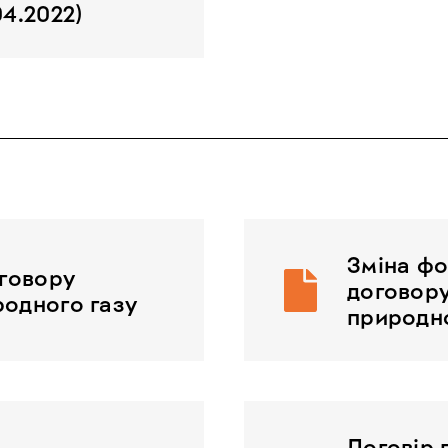
04.2022)
Зміна фо
оговору
договору
родного газу
природно
Договір 