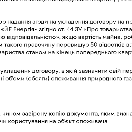
ро надання згоди на укладення договору на п
 «ЙЕ Енергія» згідно ст. 44 ЗУ «Про товарист
ю відповідальністю», якщо вартість майна, ро
 такого правочину перевищує 50 відсотків ва
овариства станом на кінець попереднього квар
 укладення договору, в якій зазначити свій п
ні об'єми (обсяги) споживання природного газу
чином завірену копію документа, яким визн
 чи користування на об'єкт споживача