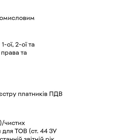
промисловим
-ої, 2-ої та
 права та
єстру платників ПДВ
Т)/чистих
 для ТОВ (ст. 44 ЗУ
танній звітній рік