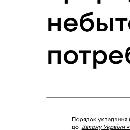
небыт
потре
Порядок укладання д
до
Закону України 