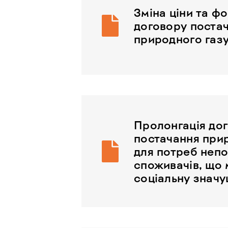
Зміна ціни та ф
договору поста
природного газ
Пролонгація до
постачання при
для потреб неп
споживачів, що 
соціальну значу