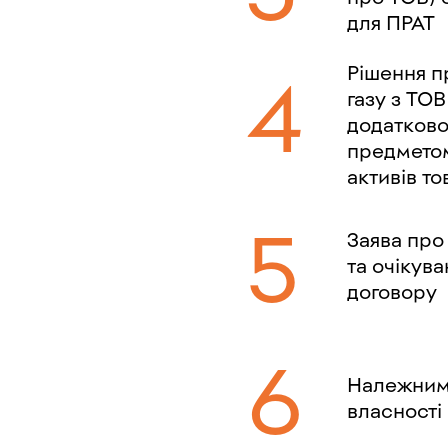
для ПРАТ
Рішення п
газу з ТОВ
додатково
предметом
активів т
Заява про
та очікува
договору
Належним 
власності