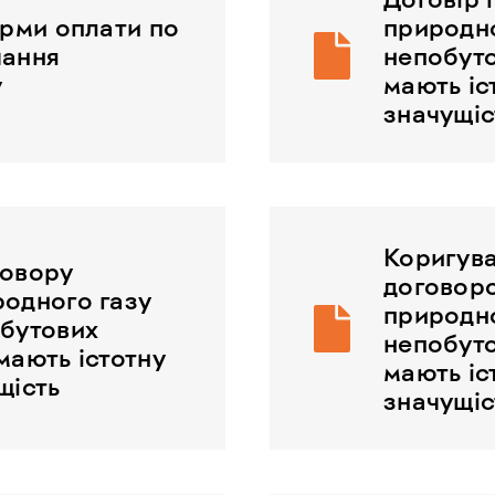
орми оплати по
природно
чання
непобуто
у
мають іс
значущіс
Коригува
говору
договор
родного газу
природно
обутових
непобуто
мають істотну
мають іс
щість
значущіс