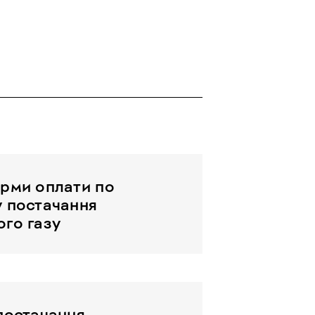
рми оплати по
 постачання
го газу
постачання