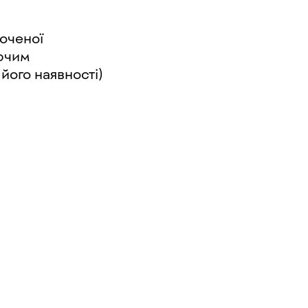
роченої
іючим
його наявності)