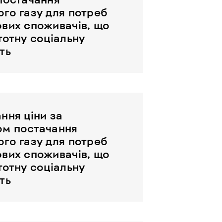
го газу для потреб
вих споживачів, що
тотну соціальну
ть
ння ціни за
ом постачання
го газу для потреб
вих споживачів, що
тотну соціальну
ть