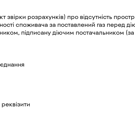
кт звірки розрахунків) про відсутність прост
ності споживача за поставлений газ перед д
ником, підписану діючим постачальником (за 
иєднання
 реквізити