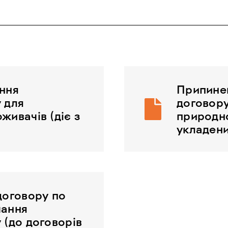
ання
Припинен
 для
договору
живачів (діє з
природно
укладени
договору по
чання
 (до договорів